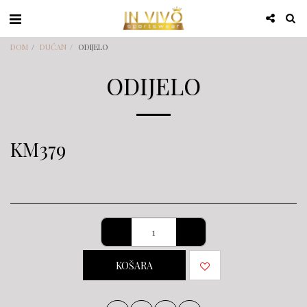
DOM
DUĆAN
ODIJELO
ODIJELO
KM
379
KOŠARA