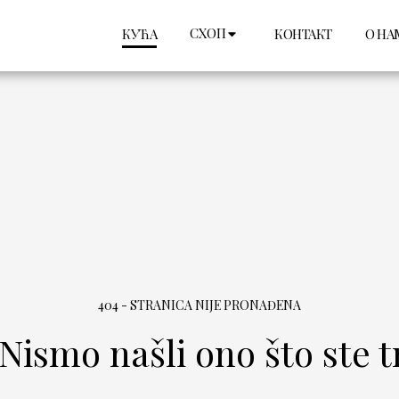
СХОП
КУЋА
КОНТАКТ
О НА
404 - STRANICA NIJE PRONAĐENA
Nismo našli ono što ste tr