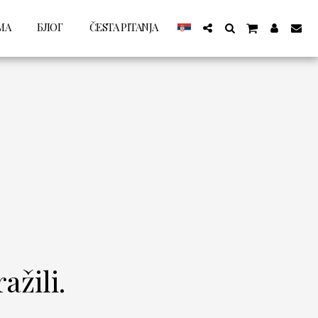
МА
БЛОГ
ČESTA PITANJA
ažili.