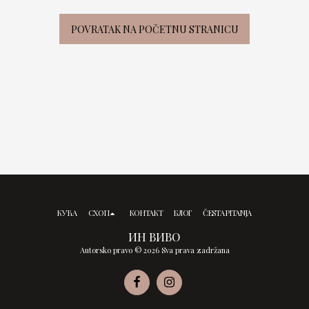
POVRATAK NA POČETNU STRANICU
КУЋА
СХОП
КОНТАКТ
БЛОГ
ČESTA PITANJA
ИН ВИВО
Autorsko pravo © 2026 Sva prava zadržana