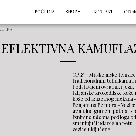
SHOP
POČETNA
KONTAKT
O NA
A CRNA
REFLEKTIVNA KAMUFLA
OPIS – Muške niske tenisic
tradicionalnim tehnikama ru
Podstavljeni ovratnik i jezik
talijanske krokodilske kože 
kože od izuzetnog mekana –
Benjamina Bernera – Vezice
gen uine gumeni potplat s 
Iznimno udobna podloga od 
smanjujući udarce na petu –
vezice uključene