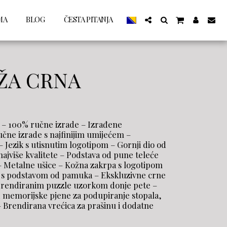
MA
BLOG
ČESTA PITANJA
ŽA CRNA
e – 100% ručne izrade – Izrađene
čne izrade s najfinijim umijećem –
 – Jezik s utisnutim logotipom – Gornji dio od
najviše kvalitete – Podstava od pune teleće
 Metalne ušice – Kožna zakrpa s logotipom
 s podstavom od pamuka – Ekskluzivne crne
brendiranim puzzle uzorkom donje pete –
memorijske pjene za podupiranje stopala,
 Brendirana vrećica za prašinu i dodatne