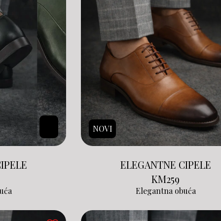
NOVI
IPELE
ELEGANTNE CIPELE
KM
259
uća
Elegantna obuća