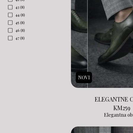
43
(8)
44
(8)
45
(8)
46
(8)
47
(8)
NOVI
ELEGANTNE C
KM
259
Elegantna ob