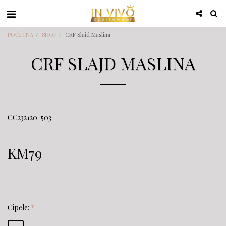
POČETNA
SHOP
CRF Slajd Maslina
CRF SLAJD MASLINA
CC232120-503
KM
79
Cipele:
*