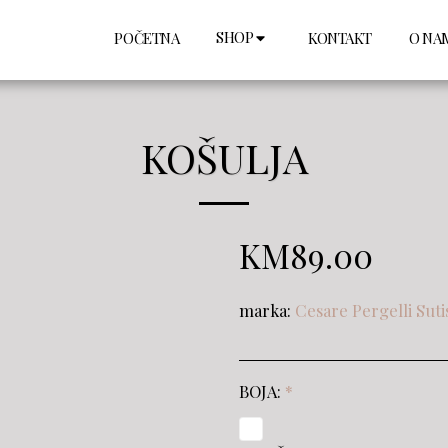
SHOP
POČETNA
KONTAKT
O NA
KOŠULJA
KM
89.00
marka:
Cesare Pergelli Suti
BOJA:
*