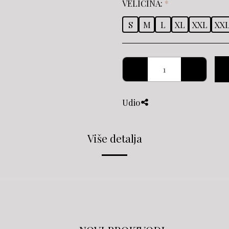
VELIČINA:
*
S
M
L
XL
XXL
XX
Udio
Više detalja