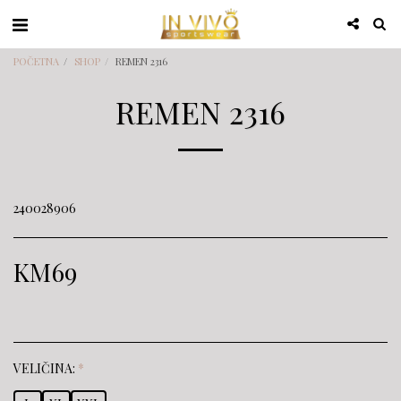
POČETNA
SHOP
REMEN 2316
REMEN 2316
240028906
KM
69
VELIČINA:
*