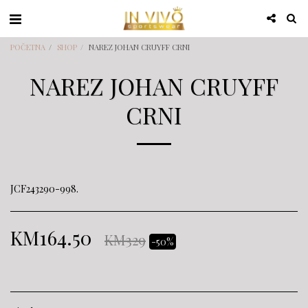
POČETNA
SHOP
NAREZ JOHAN CRUYFF CRNI
NAREZ JOHAN CRUYFF
CRNI
JCF243290-998.
KM
164.50
KM
329
-50%