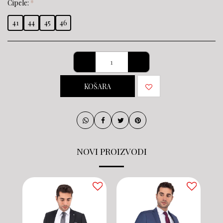
Cipele:
*
41
44
45
46
KOŠARA
NOVI PROIZVODI