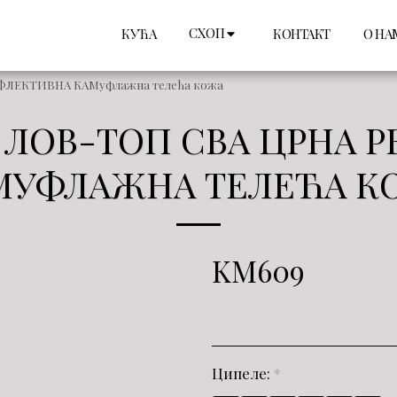
СХОП
КУЋА
КОНТАКТ
О НА
ЕФЛЕКТИВНА КАМуфлажна телећа кожа
 ЛОВ-ТОП СВА ЦРНА 
МУФЛАЖНА ТЕЛЕЋА К
KM
609
Ципеле:
*