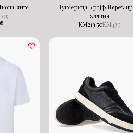
Икона лиге
Дуксерица Кројф Перез цр
M
109
златна
98
KM
219.50
KM
439