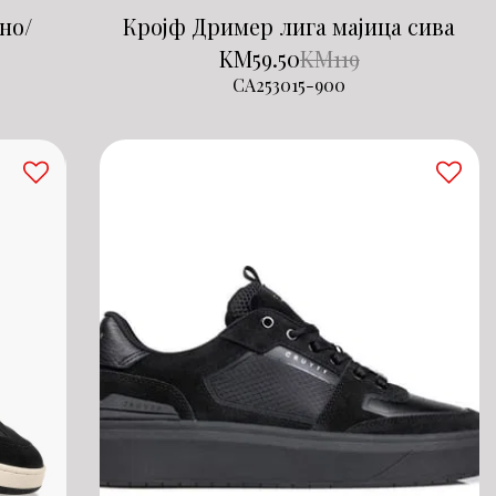
но/
Кројф Дример лига мајица сива
KM
59.50
KM
119
CA253015-900