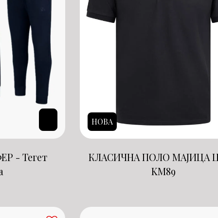
НОВА
Р - Тегет
КЛАСИЧНА ПОЛО МАЈИЦА 
а
KM
89