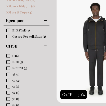
KM
301
-
KM
390
(5)
KM
391
& Горе
(4)
Брендови
BIG STAR
(3)
Cesare Pergelli Sutis
(2)
СИЗЕ
С
(6)
КСЛ
(7)
КСКСЛ
(7)
48
(1)
50
(2)
52
(2)
54
(2)
САЛЕ
-50%
56
(1)
58
(1)