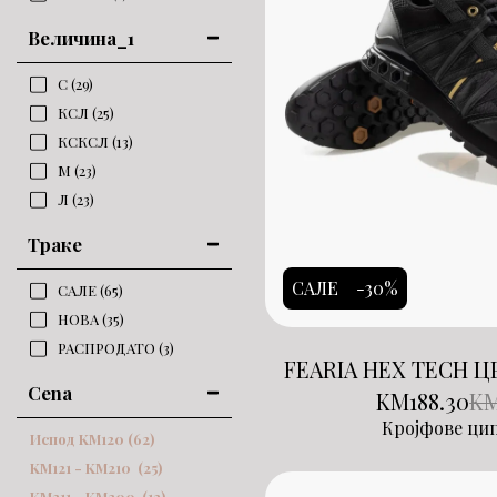
Величина_1
С
(29)
КСЛ
(25)
КСКСЛ
(13)
М
(23)
Л
(23)
Траке
САЛЕ
-30%
САЛЕ
(65)
НОВА
(35)
РАСПРОДАТО
(3)
FEARIA HEX TECH 
Cena
KM
188.30
K
Кројфове ци
Испод
KM
120
(62)
KM
121
-
KM
210
(25)
KM
211
-
KM
300
(12)