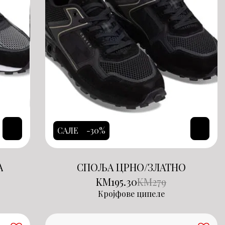
САЛЕ
-30%
А
СПОЉА ЦРНО/ЗЛАТНО
KM
195.30
KM
279
Кројфове ципеле