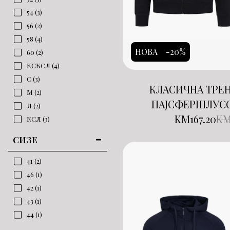
54
(3)
56
(2)
58
(4)
НОВА
-20%
60
(2)
КСКСЛ
(4)
С
(3)
КЛАСИЧНА ТРЕН
М
(2)
ПАЈСФЕРШЛУС
Л
(2)
KM
167.20
K
КСЛ
(3)
СИЗЕ
41
(2)
46
(1)
42
(1)
43
(1)
44
(1)