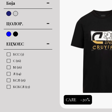
Боја
ЦОЛОР.
ЕЦХОЕС
КСС
(3)
С
(16)
М
(16)
Л
(14)
КСЛ
(15)
КСКСЛ
(13)
САЛЕ
-20%