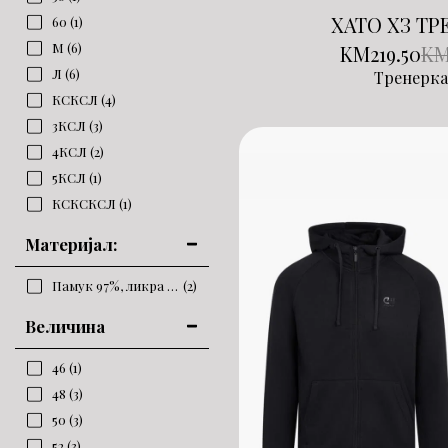
ХАТО ХЗ ТР
60
(1)
М
(6)
KM
219.50
K
Л
(6)
Тренерка
КСКСЛ
(4)
3КСЛ
(3)
4КСЛ
(2)
5КСЛ
(1)
КСКСКСЛ
(1)
Материјал:
Памук 97%, ликра 3%
(2)
Величина
46
(1)
48
(3)
50
(3)
52
(3)