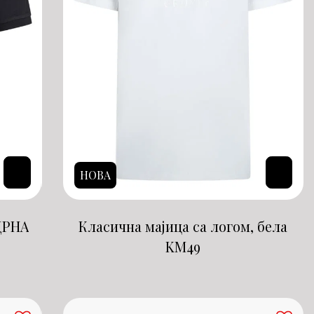
НОВА
ЦРНА
Класична мајица са логом, бела
KM
49