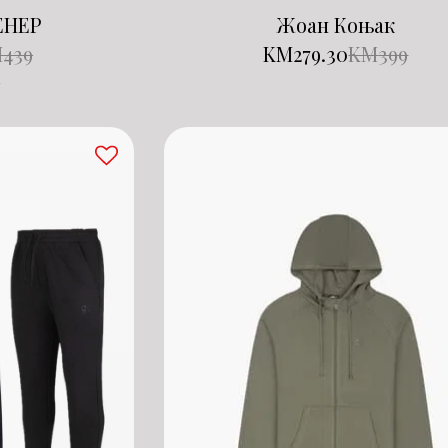
ЕНЕР
Жоан Коњак
M
439
KM
279.30
KM
399