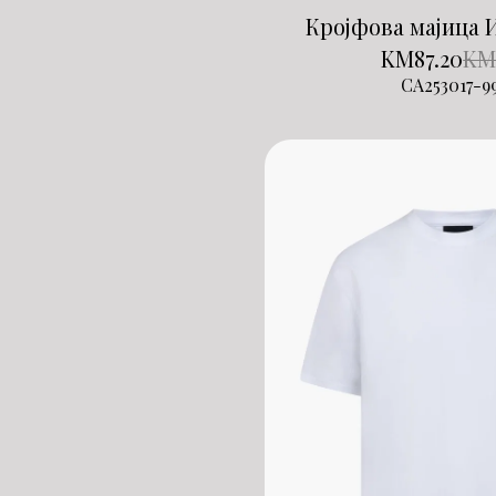
Кројфова мајица 
KM
87.20
K
CA253017-9