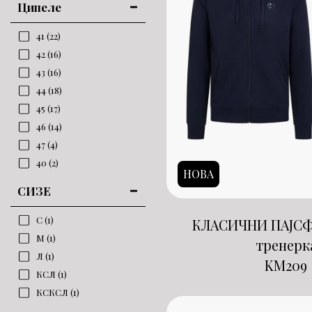
Ципеле
41
(22)
42
(16)
43
(16)
44
(18)
45
(17)
46
(14)
47
(4)
40
(2)
НОВА
СИЗЕ
С
(1)
КЛАСИЧНИ ПАЈСФЕ
М
(1)
тренерк
Л
(1)
KM
209
КСЛ
(1)
КСКСЛ
(1)