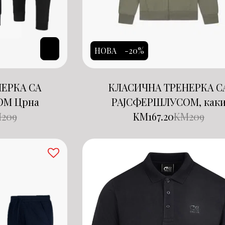
НОВА
-20%
ЕРКА СА
КЛАСИЧНА ТРЕНЕРКА С
ОМ Црна
РАЈСФЕРШЛУСОМ, как
M
209
KM
167.20
KM
209