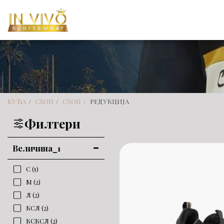
КУЋА
СХОП
СХОП
РЕДУКЦИЈА
Филтери
Величина_1
С
(1)
М
(2)
Л
(2)
КСЛ
(2)
КСКСЛ
(2)