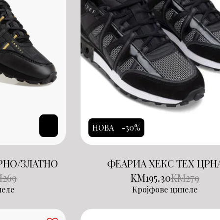
НОВА
-30%
ЦРНО/ЗЛАТНО
ФЕАРИА ХЕКС ТЕХ ЦРН
M
269
KM
195.30
KM
279
пеле
Кројфове ципеле