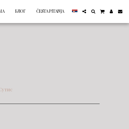
МА
БЛОГ
ČESTA PITANJA
Сутис