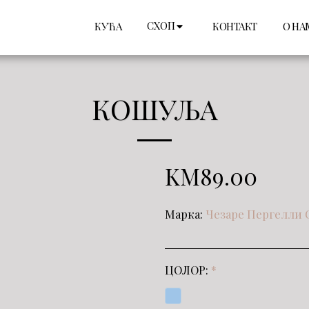
СХОП
КУЋА
КОНТАКТ
О НА
КОШУЉА
KM
89.00
Марка:
Чезаре Пергелли 
ЦОЛОР:
*