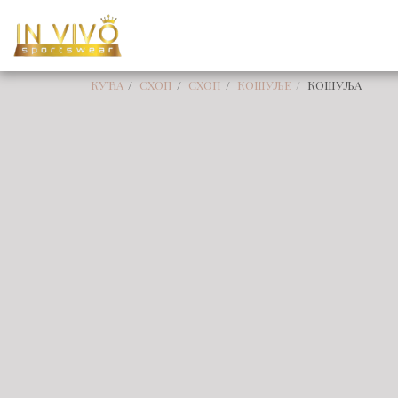
КУЋА
СХОП
СХОП
КОШУЉЕ
КОШУЉА