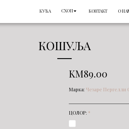
СХОП
КУЋА
КОНТАКТ
О НА
КОШУЉА
KM
89.00
Марка:
Чезаре Пергелли 
ЦОЛОР:
*