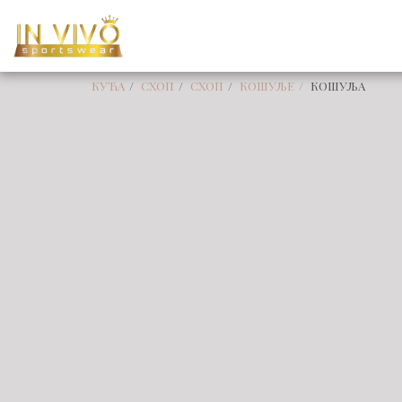
КУЋА
СХОП
СХОП
КОШУЉЕ
КОШУЉА