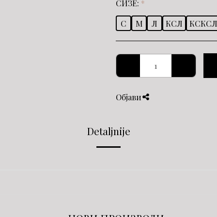
СИЗЕ:
*
С
М
Л
КСЛ
КСКС
Објави
Detaljnije