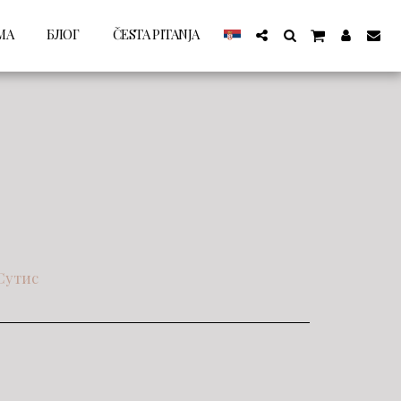
МА
БЛОГ
ČESTA PITANJA
Сутис