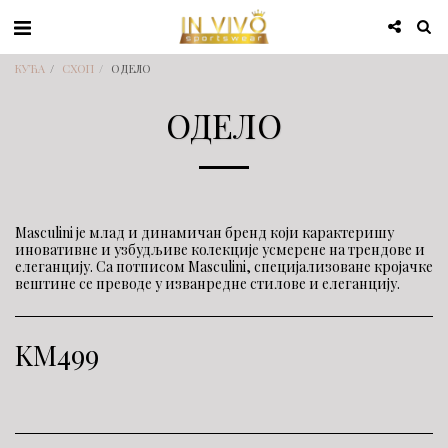
КУЋА
СХОП
ОДЕЛО
ОДЕЛО
Masculini је млад и динамичан бренд који карактеришу
иновативне и узбудљиве колекције усмерене на трендове и
елеганцију. Са потписом Masculini, специјализоване кројачке
вештине се преводе у изванредне стилове и елеганцију.
KM
499