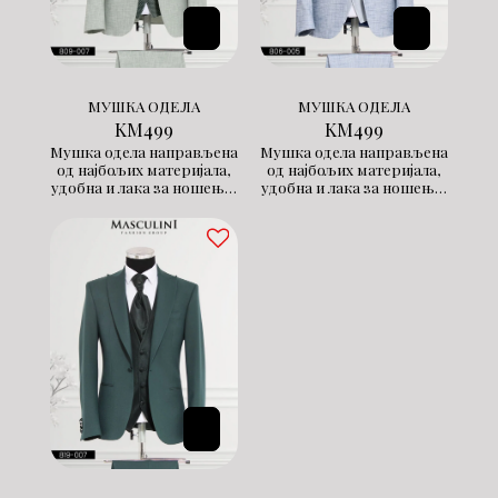
МУШКА ОДЕЛА
МУШКА ОДЕЛА
KM
499
KM
499
Мушка одела направљена
Мушка одела направљена
од најбољих материјала,
од најбољих материјала,
удобна и лака за ношење,
удобна и лака за ношење,
са додатком ликре за
са додатком ликре за
посебну удобност.
посебну удобност.