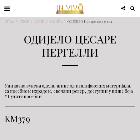
КУЋА
СХОП
СХОП
ОДЕЛА
ОДИЈЕЛО Цесаре пергелли
ОДИЈЕЛО ЦЕСАРЕ
ПЕРГЕЛЛИ
Уникатна вунена одела, шине од италијанских материјала,
са посебном израдом, свечани ревер, доступни у више боја
* Будите посебни
KM
379