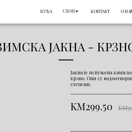
СХОП
КУЋА
КОНТАКТ
О НА
ЗИМСКА ЈАКНА - КРЗН
Јакна је испуњена камиљо
крзно. Они су водоотпорн
степени.
KM
299.50
KM
5