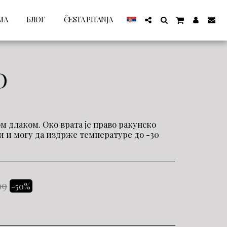
МА
БЛОГ
ČESTA PITANJA
О
м длаком. Око врата је право ракунско
и и могу да издрже температуре до -30
99
-50%