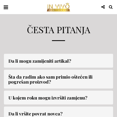
ČESTA PITANJA
Da li mogu zamijeniti artikal?
Šta da radim ako sam primio oštećen ili
pogrešan proizvod?
U kojem roku mogu izvršiti zamjenu?
Da li vršite povrat novca?