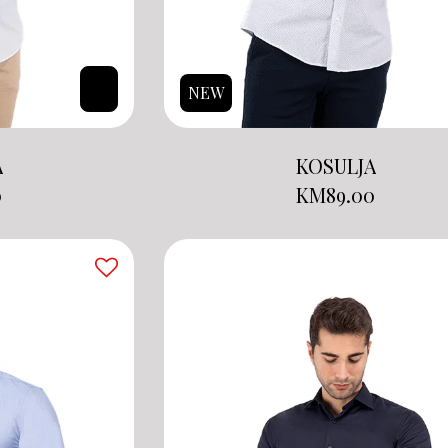
NEW
A
KOSULJA
0
KM
89.00