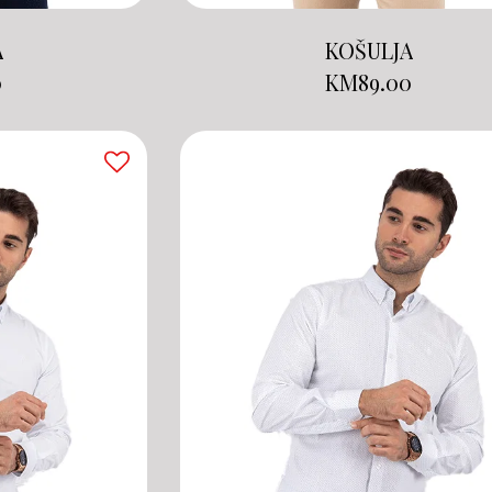
A
KOŠULJA
0
KM
89.00