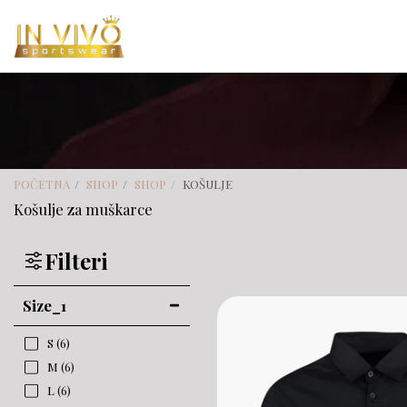
POČETNA
SHOP
SHOP
KOŠULJE
Košulje za muškarce
Filteri
Size_1
S
(6)
M
(6)
L
(6)