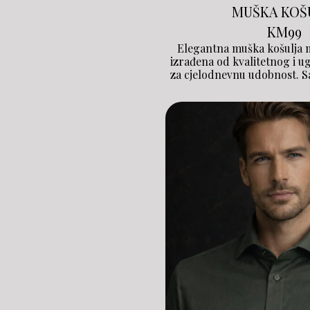
MUŠKA KOŠ
KM
99
Elegantna muška košulja 
izrađena od kvalitetnog i 
za cjelodnevnu udobnost. S
uz poslovne i casual kombi
uredan i sofisticiran izgled