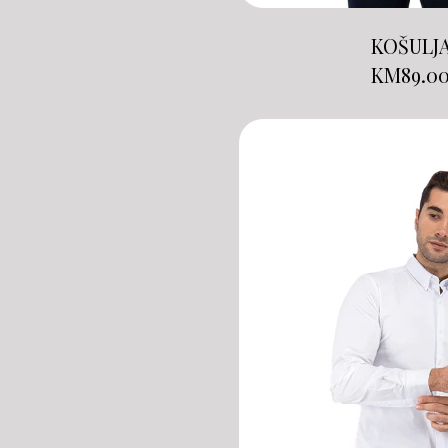
KOŠULJ
KM
89.0