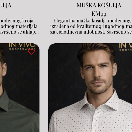
ULJA
MUŠKA KOŠULJA
KM
99
modernog kroja,
Elegantna muška košulja modernog 
ugodnog materijala
izrađena od kvalitetnog i ugodnog ma
avršeno se uklapa
za cjelodnevnu udobnost. Savršeno se
nacije, pružajući
uz poslovne i casual kombinacije, pr
 u svakoj prilici.
uredan i sofisticiran izgled u svakoj p