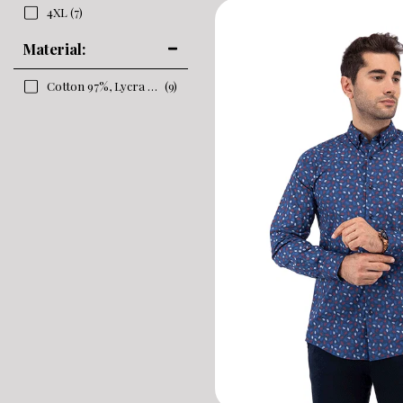
4XL
(7)
Material:
Cotton 97%, Lycra 3%
(9)