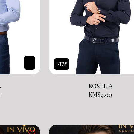
NEW
KOŠULJA
A
KM
89.00
0