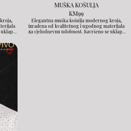
MUŠKA KOŠULJA
KM
99
kroja,
Elegantna muška košulja modernog kroja,
terijala
izrađena od kvalitetnog i ugodnog materijala
 uklapa
za cjelodnevnu udobnost. Savršeno se uklapa
užajući
uz poslovne i casual kombinacije, pružajući
rilici.
uredan i sofisticiran izgled u svakoj prilici.