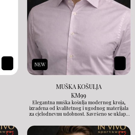
NEW
MUŠKA KOŠULJA
KM
99
Elegantna muška košulja modernog kroja,
izrađena od kvalitetnog i ugodnog materijala
za cjelodnevnu udobnost. Savršeno se uklapa
uz poslovne i casual kombinacije, pružajući
uredan i sofisticiran izgled u svakoj prilici.