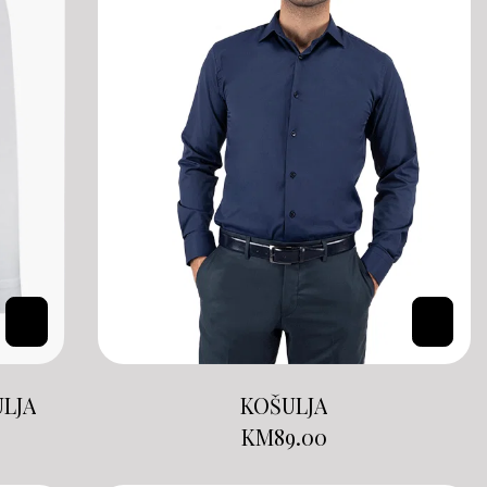
ULJA
KOŠULJA
KM
89.00