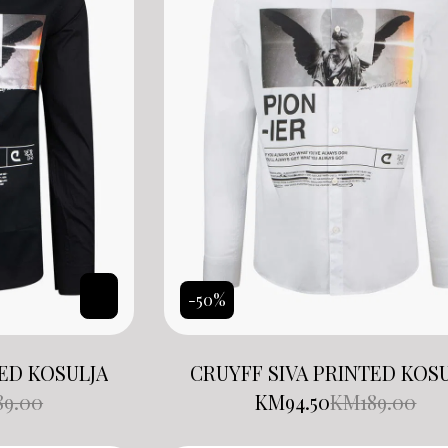
-50%
TED KOSULJA
CRUYFF SIVA PRINTED KOS
89.00
KM
94.50
KM
189.00