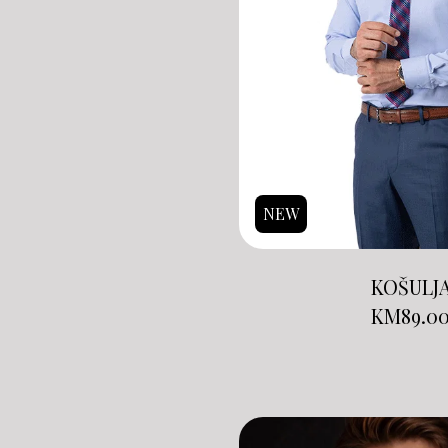
NEW
KOŠULJ
KM
89.0