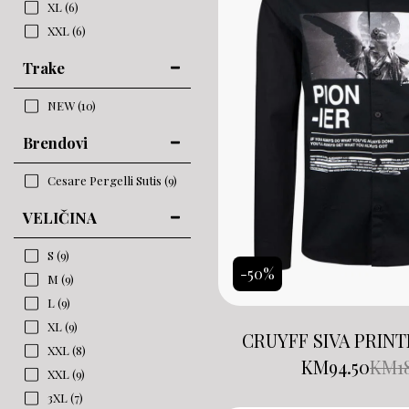
XL
(6)
XXL
(6)
Trake
NEW
(10)
Brendovi
Cesare Pergelli Sutis
(9)
VELIČINA
S
(9)
-50%
M
(9)
L
(9)
XL
(9)
CRUYFF SIVA PRIN
XXL
(8)
KM
94.50
KM
1
XXL
(9)
3XL
(7)