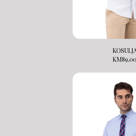
KOSULJ
KM
89.0