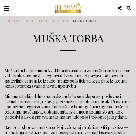
POČETNA
SHOP
SHOP
DODATCI
MUŠKA TORBA
MUŠKA TORBA
Muška torba premium kvaliteta dizajnirana za muškarce koji cijene
stil, funkcionalnost i eleganciju. Izrađena od pažljivo odabranih
materijala vrhunske izrade, pruža sofisticiran izgled uz izuzetnu
izdržljivost za svakodnevnu upotrebu.
Minimalistički, ali luksuzan dizajn lako se uklapa uz poslovne i
casual kombinacije, ostavljajući snažan i profinjen utisak. Prostrana
i pametno organizovana unutrašnjost omogućava sigurno nošenje
telefona, novčanika, dokumenata i svih neophodnih stvari, dok
podesivi kaiš osigurava maksimalnu udobnost tokom cijelog dana.
Savršen izbor za muškarce koji žele spoj praktičnosti i prestiža —
torba koja ne služi samo za nošenje stvari, već naglašava vaš stil i