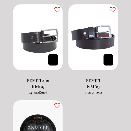
REMEN 2316
REMEN
KM
69
KM
69
240028906
170170050