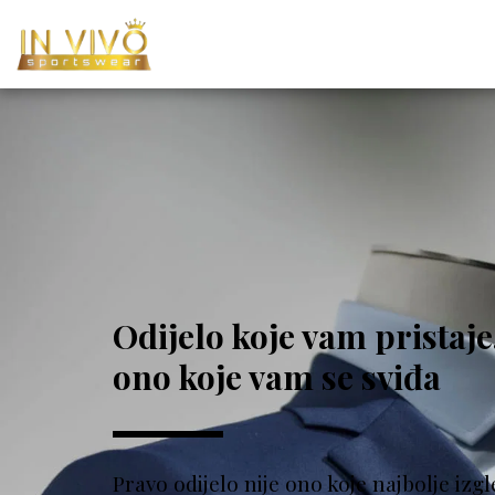
Odijelo koje vam pristaje
ono koje vam se sviđa
Pravo odijelo nije ono koje najbolje izgle