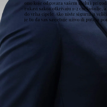
ono koje odgovara vašem tijelu i prigodi.
rukavi sakoa otkrivaju 1-2 cm košulje, a
do vrha cipele. Ako niste sigurni u veličin
je tu da vas savjetuje uživo ili putem po