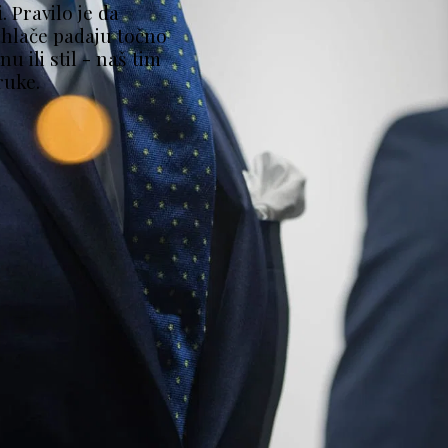
 Pravilo je da 
 hlače padaju točno 
u ili stil - naš tim 
ruke.