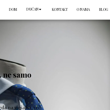
DUĆAN
DOM
KONTAKT
O NAMA
BLOG
, ne samo 
da na vješalici, već 