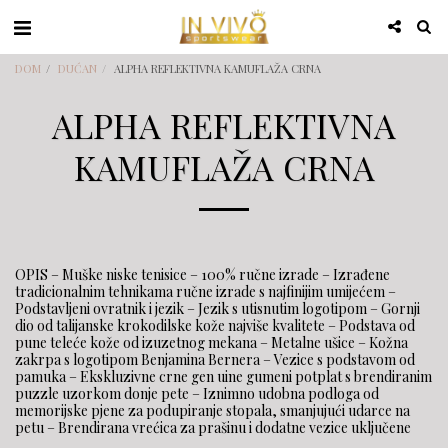
DOM
DUĆAN
ALPHA REFLEKTIVNA KAMUFLAŽA CRNA
ALPHA REFLEKTIVNA
KAMUFLAŽA CRNA
OPIS – Muške niske tenisice – 100% ručne izrade – Izrađene
tradicionalnim tehnikama ručne izrade s najfinijim umijećem –
Podstavljeni ovratnik i jezik – Jezik s utisnutim logotipom – Gornji
dio od talijanske krokodilske kože najviše kvalitete – Podstava od
pune teleće kože od izuzetnog mekana – Metalne ušice – Kožna
zakrpa s logotipom Benjamina Bernera – Vezice s podstavom od
pamuka – Ekskluzivne crne gen uine gumeni potplat s brendiranim
puzzle uzorkom donje pete – Iznimno udobna podloga od
memorijske pjene za podupiranje stopala, smanjujući udarce na
petu – Brendirana vrećica za prašinu i dodatne vezice uključene