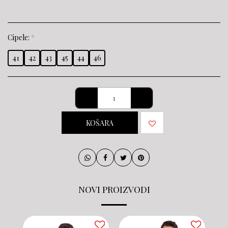
Cipele:
*
41
42
43
45
44
46
KOŠARA
NOVI PROIZVODI