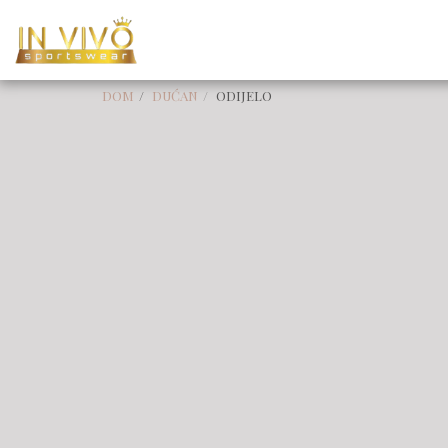
DOM
DUĆAN
ODIJELO