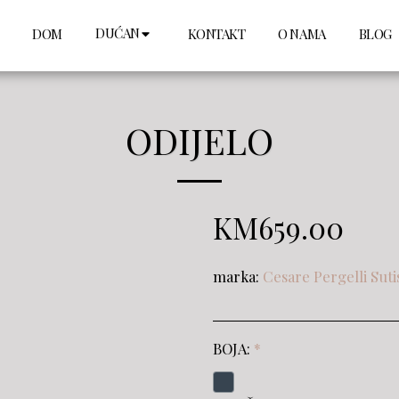
DUĆAN
DOM
KONTAKT
O NAMA
BLOG
ODIJELO
KM
659.00
marka:
Cesare Pergelli Suti
BOJA:
*