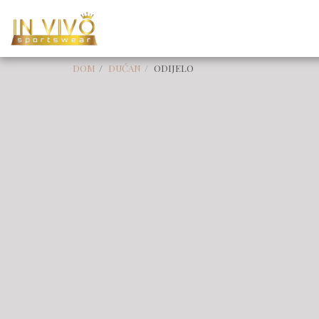
DOM
DUĆAN
ODIJELO