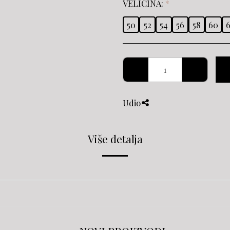
VELIČINA:
*
50
52
54
56
58
60
6
Udio
Više detalja