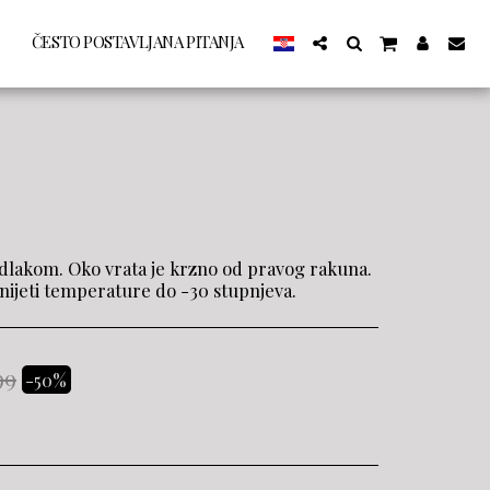
ČESTO POSTAVLJANA PITANJA
dlakom. Oko vrata je krzno od pravog rakuna.
ijeti temperature do -30 stupnjeva.
99
-50%