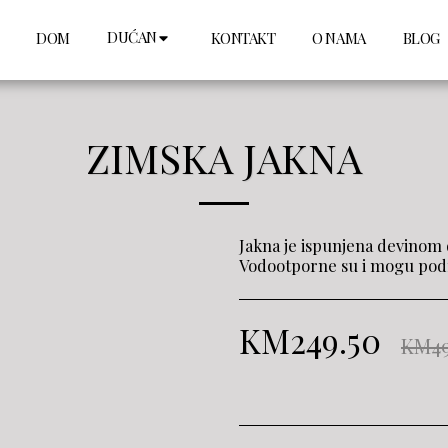
DUĆAN
DOM
KONTAKT
O NAMA
BLOG
ZIMSKA JAKNA
Jakna je ispunjena devinom 
Vodootporne su i mogu podn
KM
249.50
KM
4